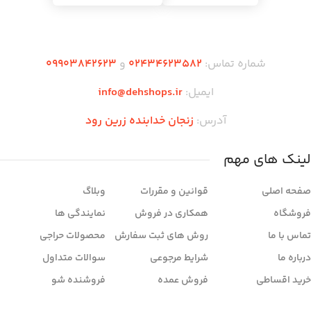
شماره تماس:
02434623582
و
09903842623
ایمیل:
info@dehshops.ir
آدرس:
زنجان خدابنده زرین رود
لینک های مهم
صفحه اصلی
قوانین و مقررات
وبلاگ
فروشگاه
همکاری در فروش
نمایندگی ها
تماس با ما
روش های ثبت سفارش
محصولات حراجی
درباره ما
شرایط مرجوعی
سوالات متداول
خرید اقساطی
فروش عمده
فروشنده شو