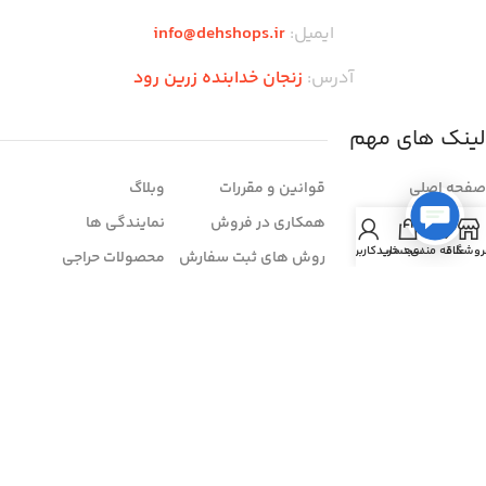
ایمیل:
info@dehshops.ir
آدرس:
زنجان خدابنده زرین رود
لینک های مهم
صفحه اصلی
قوانین و مقررات
وبلاگ
فروشگاه
همکاری در فروش
نمایندگی ها
روشگاه
علاقه مندی
سبد خرید
حساب کاربری من
تماس با ما
روش های ثبت سفارش
محصولات حراجی
درباره ما
شرایط مرجوعی
سوالات متداول
خرید اقساطی
فروش عمده
فروشنده شو
زمان بندی فروشگاه
شنبه تا چهار شنبه:
ساعت ۱۰ الی ۲۱