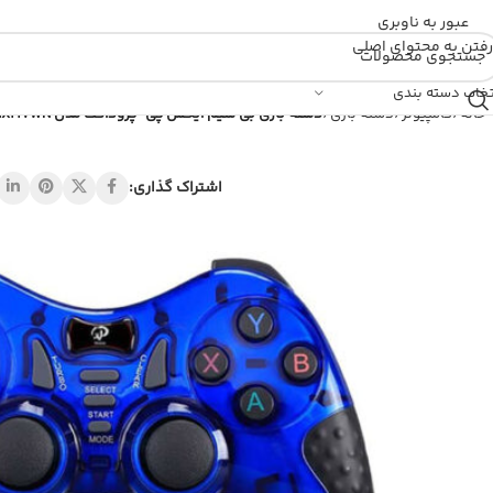
عبور به ناوبری
رفتن به محتوای اصلی
تخاب دسته بندی
خانه
/
کامپیوتر
/
دسته بازی
/
دسته بازی بی سیم ایکس پی-پروداکت مدل MX217WN بسته دو عددی
اشتراک گذاری: