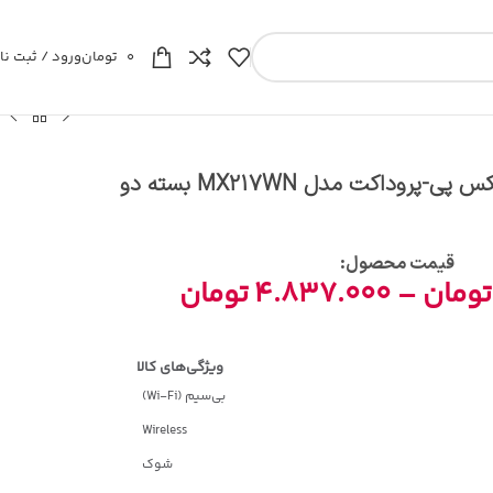
0
تومان
ورود / ثبت نا
دسته بازی بی سیم ایکس پی-پروداکت مدل MX217WN بسته دو
قیمت محصول:​
تومان
–
4.837.000
تومان
بی‌سیم (Wi-Fi)
Wireless
شوک