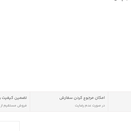
کر بپردازید.
 باشد که
. ظرفیت
ر 1200 میلی آمپر ساعت می
انید به پخش
امکان مرجوع کردن سفارش
تضمین کیفیت و
در صورت عدم رضایت
فروش مستقیم از