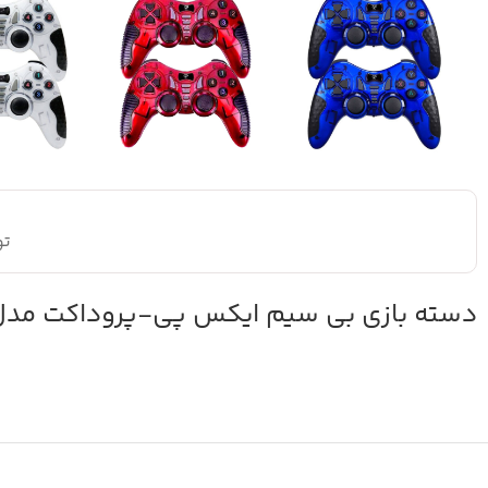
تو
دسته بازی بی سیم ایکس پی-پروداکت مدل MX217WN بسته دو عد