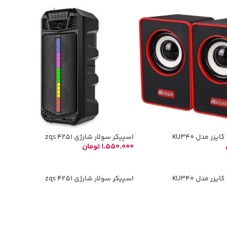
زر مدل KU340
اسپیکر سولار شارژی zqs 4251
1.550.000
تومان
د خرید
افزودن به سبد خرید
زر مدل KU340
اسپیکر سولار شارژی zqs 4251