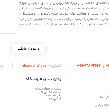
الاهای مختلف را از لوازم الکترونیکی و کالای دیجیتال ،لوازم
 توانسته است به عنوان یکی از برترین فروشگاه‌های اینترنتی
 روز رسانی و فعالیت های خود در حوزه تکنولوژی و دیجیتال را
نترنتی با خدماتی با کیفیت برطرف کند. سایت ده شاپس تمرکز خود
 با کیفیت، تلاش می‌کند تا اعتماد مشتریان خود را جلب کرده و با
دانلود از مایکت
0
و
09903842623
ایمیل:
info@dehshops.ir
آد
زمان بندی فروشگاه
شنبه تا چهار شنبه:
ساعت ۱۰ الی ۲۱
پنج شنبه ها:
گی ها
۱۰ الی ۱۷
ات حراجی