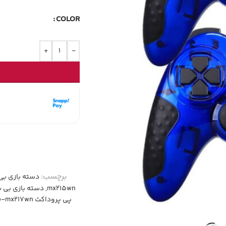
COLOR
+
-
هر قسط با اسنپ‌
۴ قسط ماهانه. بدون سود، چک و ضامن.
برچسب:
دسته بازی ب
mx215wn
,
دسته بازی بی سیم
پی پروداکت xp-mx217wn