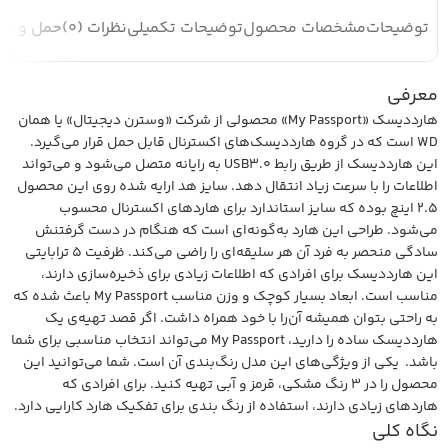
توضیحات
مشخصات محصول
توضیحات تکمیلی
نظرات (0)
حمل و نقل
معرفی
هارددیسک «My Passport» محصولی از شرکت «وسترن دیجیتال» یا همان
WD است که در گروه هارددیسک‌های اکسترنال قابل حمل قرار می‌گیرد.
این هارددیسک از طریق رابط USB3.0 به رایانه متصل می‌شود و می‌تواند
اطلاعات را با سرعت زیاد انتقال دهد. سایز هد ارایه شده روی این محصول
2.5 اینچ بوده که سایز استاندارد برای هاردهای اکسترنال محسوب
می‌شود. طراحی این هارد به‌گونه‌ای است که هنگام در دست گرفتنش
سادگی منحصر به فرد آن هر سلیقه‌ای را راضی می‌کند. ظرفیت 5 ترابایتی
این هارددیسک برای افرادی‌ که اطلاعات زیادی برای ذخیره‌سازی دارند،
مناسب است. ابعاد بسیار کوچک و وزن مناسب My Passport باعث شده که
به راحتی بتوان همیشه آن‌را با خود همراه داشت. اگر قصد تهیه‌ی یک
هارددیسک ساده را دارید، My Passport می‌تواند انتخاب مناسبی برای شما
باشد. یکی از ویژگی‌های این مدل رنگ‌بندی آن است. شما می‌توانید این
محصول را در 3 رنگ مشکی، قرمز و آبی تهیه کنید. برای افرادی که
هاردهای زیادی دارند، استفاده از رنگ بندی برای تفکیک هارد کارایی دارد.
نگاه کلی