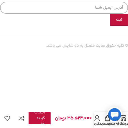
© کلیه حقوق سایت متعلق به ده شاپس می باشد.
هارد
اکسترنال
وسترن
انتخاب
دیجیتال
35.524.000
تومان
گزینه
مدل My
ها
روشگاه
علاقه مندی
سبد خرید
حساب کاربری من
Passport