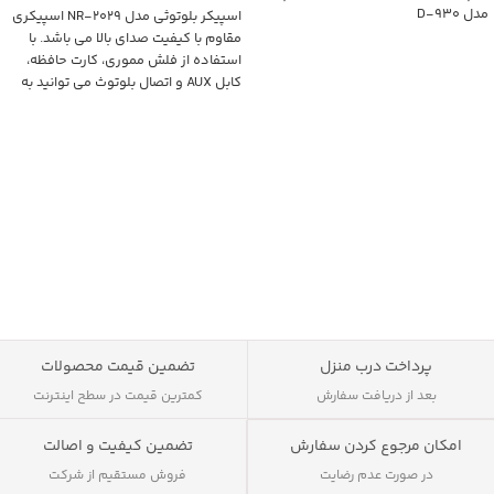
مدل D-930
اسپیکر بلوتوثی مدل NR-2029 اسپیکری
مقاوم با کیفیت صدای بالا می باشد. با
استفاده از فلش مموری، کارت حافظه،
کابل AUX و اتصال بلوتوث می توانید به
پخش موسیقی با استفاده از این اسپیکر
بپردازید. دارای ابعاد مناسب و دسته می
باشد که قابلیت حمل آن را آسان می کند.
ظرفیت باتری این اسپیکر 1200 میلی آمپر
ساعت می باشد و با استفاده از آن می
توانید به پخش رادیو نیز بپردازید.
پرداخت درب منزل
تضمین قیمت محصولات
بعد از دریافت سفارش
کمترین قیمت در سطح اینترنت
تضمین کیفیت و اصالت
امکان مرجوع کردن سفارش
فروش مستقیم از شرکت
در صورت عدم رضایت