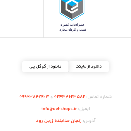
دریافت اپلیکیشن ده شاپس
دانلود از مایکت
دانلود از گوگل پلی
شماره تماس:
02434623582
و
09903842623
ایمیل:
info@dehshops.ir
آدرس:
زنجان خدابنده زرین رود