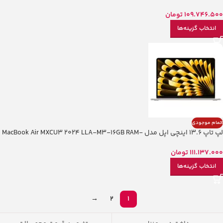
512GB SSD
109.746.500
تومان
انتخاب گزینه‌ها
اتمام موجودی
لپ تاپ 13.6 اینچی اپل مدل MacBook Air MXCU3 2024 LLA-M3-16GB RAM-
512GB SSD
111.137.000
تومان
انتخاب گزینه‌ها
→
2
1