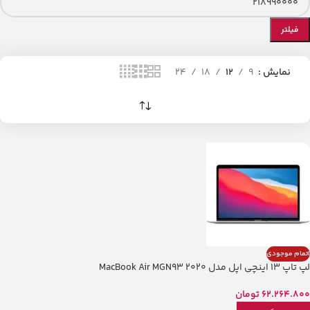
فیلتر
نمایش
9
12
18
24
اتمام موجودی
لپ تاپ 13 اینچی اپل مدل MacBook Air MGN93 2020
62.264.800
تومان