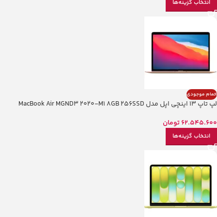
انتخاب گزینه‌ها
اتمام موجودی
لپ تاپ 13 اینچی اپل مدل MacBook Air MGND3 2020-M1 8GB 256SSD
62.545.600
تومان
انتخاب گزینه‌ها