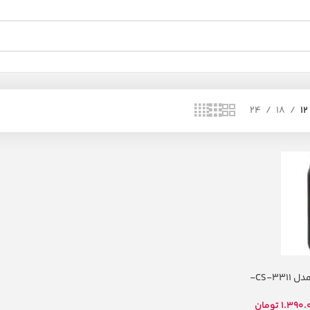
24
18
12
اسپیکر قابل حمل مدل CS-3311-
1.390.
تومان