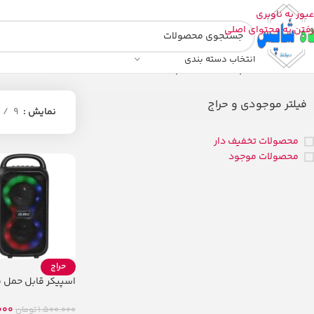
عبور به ناوبری
رفتن به محتوای اصلی
انتخاب دسته بندی
خانه
/
محصولات برچسب خورده “اسپیکر قابل حمل قدرتمند”
فیلتر موجودی و حراج
نمایش
9
محصولات تخفیف دار
محصولات موجود
حراج
شارسل
000
1.500.000
تومان