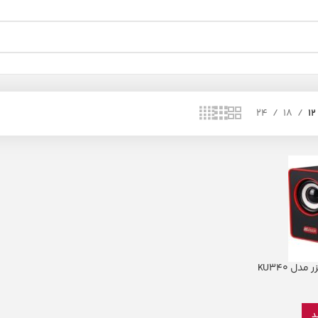
24
18
12
دل KU340
د