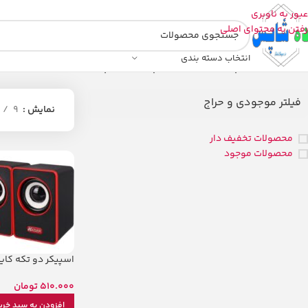
عبور به ناوبری
رفتن به محتوای اصلی
انتخاب دسته بندی
خانه
/
محصولات برچسب خورده “خرید اسپیکر سایز کوچیک”
فیلتر موجودی و حراج
نمایش
9
محصولات تخفیف دار
محصولات موجود
اسپیکر دو تکه کایزر م
510.000
تومان
افزودن به سبد خری