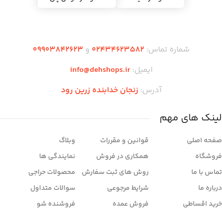
شماره تماس:
02434623582
و
09903842623
ایمیل:
info@dehshops.ir
آدرس:
زنجان خدابنده زرین رود
لینک های مهم
صفحه اصلی
قوانین و مقررات
وبلاگ
فروشگاه
همکاری در فروش
نمایندگی ها
تماس با ما
روش های ثبت سفارش
محصولات حراجی
درباره ما
شرایط مرجوعی
سوالات متداول
خرید اقساطی
فروش عمده
فروشنده شو