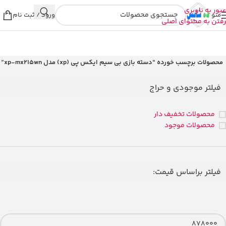
عبور به ناوبری
منو
ورود / ثبت نام
رفتن به محتوای اصلی
خانه
/
محصولات برچسب خورده “دسته بازی بی سیم ایکس پی (xp) مدل xp-mx215wn”
فیلتر موجودی و حراج
محصولات تخفیف دار
محصولات موجود
فیلتر براساس قیمت: