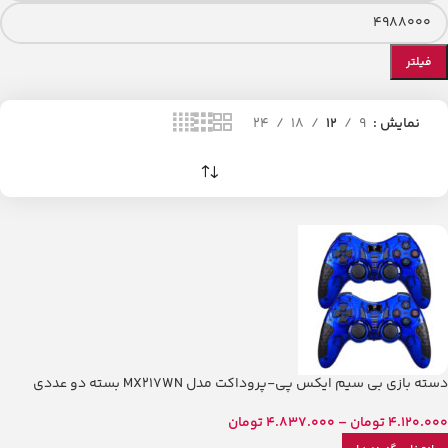
فیلتر
نمایش
9
12
18
24
دسته بازی بی سیم ایکس پی-پروداکت مدل MX217WN بسته دو عددی
4.120.000
تومان
–
4.837.000
تومان