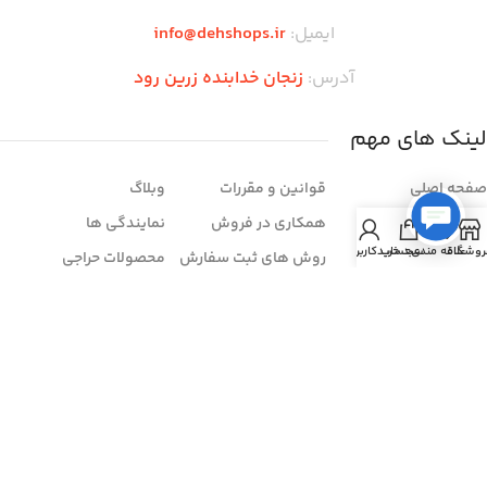
ایمیل:
info@dehshops.ir
آدرس:
زنجان خدابنده زرین رود
لینک های مهم
صفحه اصلی
قوانین و مقررات
وبلاگ
فروشگاه
همکاری در فروش
نمایندگی ها
روشگاه
علاقه مندی
سبد خرید
حساب کاربری من
تماس با ما
روش های ثبت سفارش
محصولات حراجی
درباره ما
شرایط مرجوعی
سوالات متداول
خرید اقساطی
فروش عمده
فروشنده شو
زمان بندی فروشگاه
شنبه تا چهار شنبه:
ساعت ۱۰ الی ۲۱