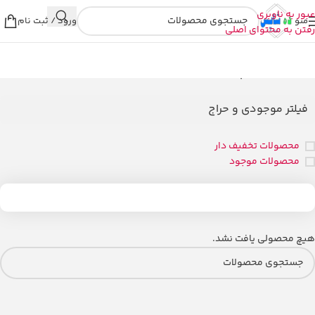
عبور به ناوبری
منو
ورود / ثبت نام
رفتن به محتوای اصلی
خانه
/
محصولات برچسب خورده “گوشی موبايل سامسونگ مدل galaxy a35 5g”
فیلتر موجودی و حراج
محصولات تخفیف دار
محصولات موجود
هیچ محصولی یافت نشد.