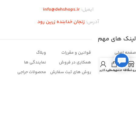
ایمیل:
info@dehshops.ir
آدرس:
زنجان خدابنده زرین رود
لینک های مهم
صفحه اصلی
قوانین و مقررات
وبلاگ
فروشگاه
همکاری در فروش
نمایندگی ها
روشگاه
علاقه مندی
سبد خرید
حساب کاربری من
تماس با ما
روش های ثبت سفارش
محصولات حراجی
درباره ما
شرایط مرجوعی
سوالات متداول
خرید اقساطی
فروش عمده
فروشنده شو
زمان بندی فروشگاه
شنبه تا چهار شنبه:
ساعت ۱۰ الی ۲۱