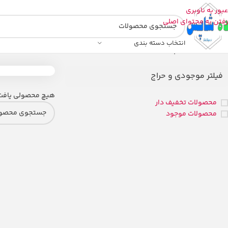
عبور به ناوبری
رفتن به محتوای اصلی
انتخاب دسته بندی
خانه
/
محصولات برچسب خورده “گوشی موبایل سامسونگ مدل galaxy a15 4g دو سیم کارت”
فیلتر موجودی و حراج
هیچ محصولی یافت
محصولات تخفیف دار
محصولات موجود