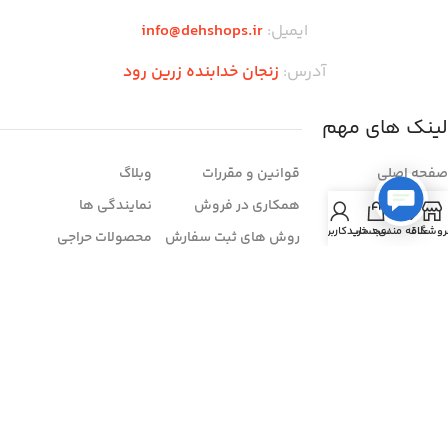
ایمیل:
info@dehshops.ir
آدرس:
زنجان خدابنده زرین رود
لینک های مهم
صفحه اصلی
قوانین و مقررات
وبلاگ
فروشگاه
همکاری در فروش
نمایندگی ها
روشگاه
علاقه مندی
سبد خرید
حساب کاربری من
تماس با ما
روش های ثبت سفارش
محصولات حراجی
درباره ما
شرایط مرجوعی
سوالات متداول
خرید اقساطی
فروش عمده
فروشنده شو
زمان بندی فروشگاه
شنبه تا چهار شنبه:
ساعت ۱۰ الی ۲۱