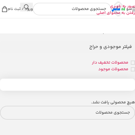
عبور به ناوبری
منو
ورود / ثبت نام
رفتن به محتوای اصلی
خانه
/
محصولات برچسب خورده “گوشی موبایل شیائومی مدل poco m6 pro 4g”
فیلتر موجودی و حراج
محصولات تخفیف دار
محصولات موجود
هیچ محصولی یافت نشد.