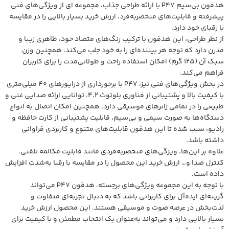
هدفون بی‌سیم P47 با ارائه طراحی جذاب، مجموعه ای از ویژگی‌های فنی
پیشرفته و قابلیت‌های منحصربه‌فرد، ارزش خرید بسیار بالایی را در مقایسه
با رقبای خود دارد.
از نظر طراحی، این هدفون با ترکیب رنگ‌های متضاد خود، ظاهری زیبا و
مدرن دارد که توجه هر بیننده‌ای را به خود جلب می‌کند. همچنین وزن
سبک آن (125 گرم) امکان استفاده راحت و طولانی‌مدت را برای کاربران
فراهم می‌کند.
در بخش ویژگی‌های فنی نیز، P47 با برخورداری از درایورهای 40 میلی‌متری
با کیفیت بالا و پشتیبانی از فناوری بلوتوث 4.2، توانایی ارائه صدایی غنی و
طبیعی را در تمامی ژانرهای موسیقی دارد. همچنین امکان اتصال به انواع
دستگاه‌ها به صورت سیمی و بی‌سیم، قابلیت پشتیبانی از کارت حافظه و
رادیو، سبب شده تا این هدفون قابلیت‌های متنوع و کاربردی فراوانی
داشته باشد.
علاوه بر این‌ها، ویژگی‌های منحصربه‌فردی مانند قابلیت مکالمه تلفنی،
کنترل صدا و… ارزش خرید این محصول را در مقایسه با رقبا به‌شدت افزایش
داده است.
با توجه به این مجموعه ویژگی‌های برجسته، هدفون P47 می‌تواند
گزینه‌ای ایده‌آل برای کاربرانی باشد که به دنبال تجربه‌ای متفاوت و
لذت‌بخش در عرصه صوت و موسیقی هستند. این محصول ارزش خرید
بسیار بالایی دارد و می‌تواند به‌عنوان یک انتخاب مطمئن و با کیفیت برای