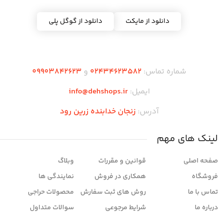
دانلود از مایکت
دانلود از گوگل پلی
شماره تماس:
02434623582
و
09903842623
ایمیل:
info@dehshops.ir
آدرس:
زنجان خدابنده زرین رود
لینک های مهم
صفحه اصلی
قوانین و مقررات
وبلاگ
فروشگاه
همکاری در فروش
نمایندگی ها
تماس با ما
روش های ثبت سفارش
محصولات حراجی
درباره ما
شرایط مرجوعی
سوالات متداول