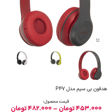
بزرگنمایی تصویر
هدفون بی سیم مدل P47
قیمت محصول:​
453.000
تومان
–
482.000
تومان