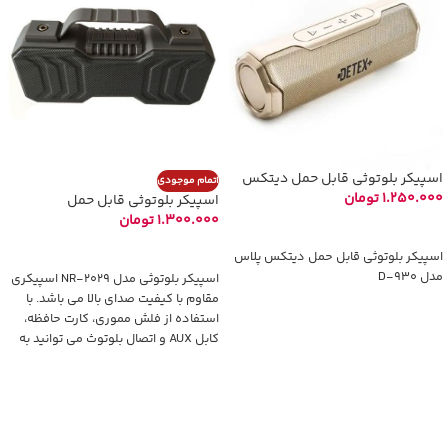
اسپیکر بلوتوثی قابل حمل دیتکس
اتمام موجودی
پلاس مدل D-930
1.250.000
تومان
اسپیکر بلوتوثی قابل حمل
نیوریکسینگ مدل NR – 2029
1.300.000
تومان
انتخاب گزینه‌ها
اطلاعات بیشتر
اسپیکر بلوتوثی قابل حمل دیتکس پلاس
مدل D-930
اسپیکر بلوتوثی مدل NR-2029 اسپیکری
مقاوم با کیفیت صدای بالا می باشد. با
استفاده از فلش مموری، کارت حافظه،
کابل AUX و اتصال بلوتوث می توانید به
پخش موسیقی با استفاده از این اسپیکر
بپردازید. دارای ابعاد مناسب و دسته می
باشد که قابلیت حمل آن را آسان می کند.
ظرفیت باتری این اسپیکر 1200 میلی آمپر
ساعت می باشد و با استفاده از آن می