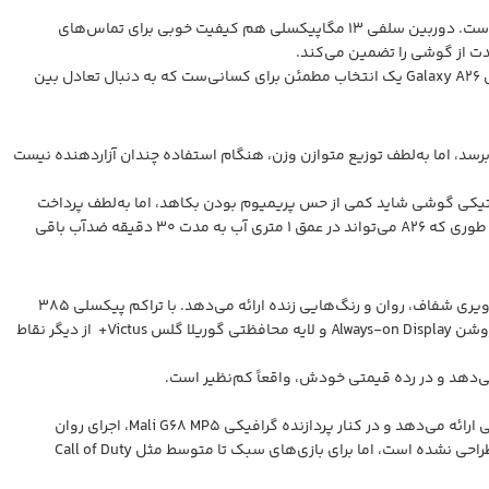
دوربین اصلی سه‌گانه این گوشی شامل یک سنسور ۵۰ مگاپیکسلی با لرزش‌گیر اپتیکال، دوربین فوق‌عریض ۸ مگاپیکسلی و دوربین ماکرو ۲ مگاپیکسلی است. دوربین سلفی ۱۳ مگاپیکسلی هم کیفیت خوبی برای تماس‌های
سامسونگ این گوشی را با اندروید ۱۵ عرضه کرده و وعده ۶ سال آپدیت اندروید را داده است؛ امکانی که در این بازه قیمتی تقریباً بی‌رقیب است و به طور کلی Galaxy A26 یک انتخاب مطمئن برای کسانی‌ست که به دنبال تعادل بین
‌شود. وزن 200 گرمی آن شاید در نگاه اول کمی سنگین به‌نظر برسد، اما به‌لطف توزیع متوازن وزن، هنگام استفاده چندان آزاردهنده نیست
ربه دارد. قاب پلاستیکی گوشی شاید کمی از حس پریمیوم بودن بکاهد، اما به‌لطف پرداخت
مات و خوش‌ساخت بودن، همچنان ظاهر جذابی ارائه می‌دهد. از طرفی گواهی IP67 هم خیال شما را از بابت مقاومت در برابر گرد و غبار و آب راحت می‌کند، به طوری که A26 می‌تواند در عمق ۱ متری آب به مدت ۳۰ دقیقه ضدآب باقی
یکی از برجسته‌ترین ویژگی‌های Galaxy A26، نمایشگر 6.7 اینچی Super AMOLED آن است. این نمایشگر با رزولوشن 1080×2340 و نرخ نوسازی 120 هرتز، تصاویری شفاف، روان و رنگ‌هایی زنده ارائه می‌دهد. با تراکم پیکسلی 385
پیکسل بر اینچ، جزییات محتواها در آن بسیار بالا هستند و شما همواره از نگاه کردن به این صفحه نمایش لذت می‌برید. پشتیبانی از قابلیت صفحه همیشه روشن Always-on Display و لایه محافظتی گوریلا گلس Victus+ از دیگر نقاط
می‌دهد و در رده قیمتی خودش، واقعاً کم‌نظیر است.
Samsung Galaxy A26 به چیپست 1380 Exynos مجهز شده است. این تراشه با چهار هسته قدرتمند A78 با فرکانس ۲.۴ گیگاهرتز، توان پردازشی قابل قبولی ارائه می‌دهد و در کنار پردازنده گرافیکی Mali G68 MP5، اجرای روان
اپلیکیشن‌ها، مرور وب، و اجرای چند برنامه به طور همزمان را تضمین می‌کند. البته باید به این نکته توجه کنیم که این گوشی برای اجرای بازی‌های سنگین طراحی نشده است، اما برای بازی‌های سبک تا متوسط مثل Call of Duty