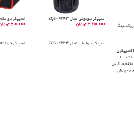
اسپیکر بلوتوثی مدل ZQS-4243
اسپیکر دو تکه کای
3.210.000
تومان
510.000
تومان
وریکسینگ
انتخاب گزینه‌ها
افزودن به سب
اسپیکر بلوتوثی مدل ZQS-4243
اسپیکر دو تکه کای
اسپیکر بلوتوثی مدل NR-2029 اسپیکری
اشد. با
حافظه، کابل
ید به پخش
کر بپردازید.
 باشد که
. ظرفیت
ر 1200 میلی آمپر ساعت می
انید به پخش