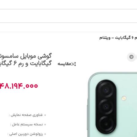
گیگابایت و رم 6 گیگابایت – ویتنام
مقایسه
48.194.000
فناوری صفحه‌ نمایش :
نسخه سیستم عامل :
رزولوشن دوربین اصلی :