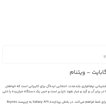
ا
ند و پشتیبانی نرم‌افزاری بلندمدت، انتخابی ایده‌آل برای کاربرانی‌ است که خواهان
کیفیت و عمر طولانی در گوشی موبایل خود هستند. این گوشی با بدنه‌ای شیشه‌ای از جنس Gorilla Glass Victus+ در جلو و پشت و بهره‌مندی از گواهیIP67 در برابر آب و گرد و غبار نفوذ ناپذیر است و حس یک دستگاه میان‌رده یا حتی
نمایشگر ۶.۷ اینچی Super AMOLED با رزولوشن FHD+ و نرخ نوسازی ۱۲۰ هرتزی، تجربه‌ای لذت‌بخش و چشم‌نواز را در هنگام تماشای ویدیو و کارهای روزمره برای شما فراهم می‌کند. در بخش پردازنده،Galaxy A26 به چیپست Exynos