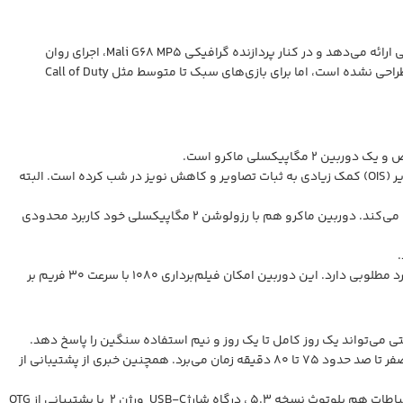
Samsung Galaxy A26 به چیپست 1380 Exynos مجهز شده است. این تراشه با چهار هسته قدرتمند A78 با فرکانس ۲.۴ گیگاهرتز، توان پردازشی قابل قبولی ارائه می‌دهد و در کنار پردازنده گرافیکی Mali G68 MP5، اجرای روان
اپلیکیشن‌ها، مرور وب، و اجرای چند برنامه به طور همزمان را تضمین می‌کند. البته باید به این نکته توجه کنیم که این گوشی برای اجرای بازی‌های سنگین طراحی نشده است، اما برای بازی‌های سبک تا متوسط مثل Call of Duty
دوربین اصلی در نور روز، عکس‌هایی با جزئیات بالا، دامنه دینامیکی (Dynamic Range) گسترده و رنگ‌هایی طبیعی ثبت می‌کند. وجود لرزشگیر اپتیکال تصویر (OIS) کمک زیادی به ثبات تصاویر و کاهش نویز در شب کرده است. البته
دوربین اولتراواید برای ثبت مناظر و عکس‌های گروهی گزینه‌ای کار راه انداز است، اما رزولوشن پایین این دوربین در نور کم، ما را با افت کیفیت زیادی روبرو می‌کند. دوربین ماکرو هم با رزولوشن 2 مگاپیکسلی خود کاربرد محدودی
در جلوی گوشی، یک دوربین سلفی ۱۳ مگاپیکسلی تعبیه شده است که کیفیت قابل قبولی دارد و برای تماس‌های ویدیویی و عکس‌های اینستاگرامی عملکرد مطلوبی دارد. این دوربین امکان فیلم‌برداری 1080 با سرعت 30 فریم بر
این باتری از شارژ سریع با توان ۲۵ وات پشتیبانی می‌کند که برای بازار حال حاضر دنیا، سرعتی متوسط یا حتی پاین محسوب می‌شود. شارژ کامل این باتری از صفر تا صد حدود ۷۵ تا ۸۰ دقیقه زمان می‌برد. همچنین خبری از پشتیبانی از
در لبه کناری گوشی، یک حسگر اثر انگشت قرار گرفته است و این حسگر عملکرد سریع و دقیقی دارد و از طرفی امنیت گوشی را دوچندان می‌کند. در بخش ارتباطات هم بلوتوث نسخه 5.3 ، درگاه شارژUSB-C ورژن 2 با پشتیبانی از OTG