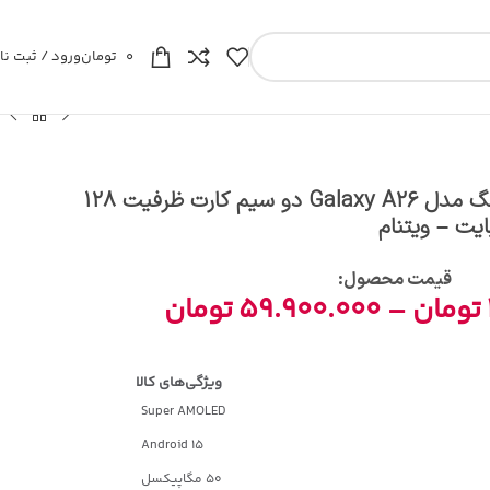
0
تومان
ورود / ثبت نا
گوشی موبایل سامسونگ مدل Galaxy A26 دو سیم کارت ظرفیت 128
قیمت محصول:​
تومان
–
59.900.000
تومان
Super AMOLED
Android 15
50 مگاپیکسل