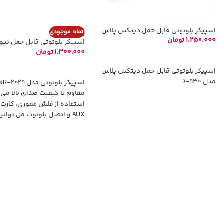
اسپیکر بلوتوثی قابل حمل دیتکس پلاس
اتمام موجودی
مدل D-930
1.250.000
تومان
اسپیکر بلوتوثی قابل حمل نی
مدل NR – 2029
1.300.000
تومان
انتخاب گزینه‌ها
اطلاعات بیشتر
اسپیکر بلوتوثی قابل حمل دیتکس پلاس
مدل D-930
مقاوم با کیفیت صدای بالا می ب
استفاده از فلش مموری، کارت 
AUX و اتصال بلوتوث می توان
موسیقی با استفاده از این اسپی
دارای ابعاد مناسب و دسته می
قابلیت حمل آن را آسان می کند
باتری این اسپیک
باشد و با استفاده از آن می تو
رادیو نیز بپردازید.