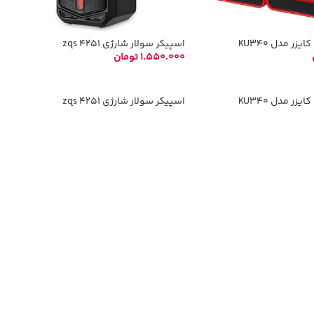
زر مدل KU340
اسپیکر سولار شارژی zqs 4251
1.550.000
تومان
د خرید
افزودن به سبد خرید
زر مدل KU340
اسپیکر سولار شارژی zqs 4251