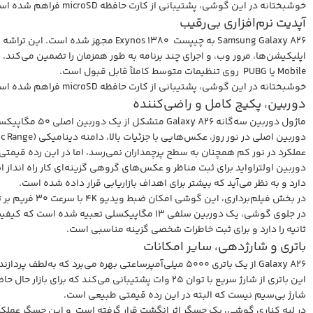
خوشبختانه در این گوشی، پشتیبانی از کارت حافظه microSD فراهم شده است و برای کسانی که نیاز به فضای ذخیره‌سازی بیشتر دارند، خبر خوبی است.
آپدیت نرم‌افزاری بی‌رقیب
Mobile یا PUBG روی تنظیمات متوسط کاملاً قابل قبول است.
خوشبختانه در این گوشی، پشتیبانی از کارت حافظه microSD فراهم شده است و برای کسانی که نیاز به فضای ذخیره‌سازی بیشتر دارند، خبر خوبی است.
دوربین، پکیج کامل و راضی‌کننده
ماژول دوربین سه‌گانه Galaxy A26 متشکل از یک دوربین اصلی ۵۰ مگاپیکسلی با فوکوس خودکار و لرزشگیر اپتیکال (OIS)، یک لنز ۸ مگاپیکسلی فوق‌عریض و یک دوربین ۲ مگاپیکسلی ماکرو است.
عملکرد در نور کم همچنان به سطح پرچمداران نمی‌رسد، اما در این رده قیمت
دارد و به نظر می‌آید که بیشتر برای اهداف بازاریابی قرار داده شده است.
در بخش فیلم‌برداری، این گوشی امکان ضبط ویدیو 4K با سرعت ۳۰ فریم بر ثانیه و پشتیبانی از لرزش‌گیر دیجیتال تجربه‌ای روان و باکیفیت را فراهم می‌کند.
ثانیه را دارد و برای ثبت خاطرات شخصی گزینه مناسبی است.
باتری و شارژدهی، سایر امکانات
Galaxy A26 از یک باتری ۵۰۰۰ میلی‌آمپرساعتی بهره می‌برد که به‌لطف پردازنده کم‌مصرف و نمایشگر AMOLED، شارژدهی بسیار خوبی دارد. این گوشی به‌راحتی می‌تواند یک روز کامل تا یک روز و نیم استفاده سنگین را پاسخ دهد.
شارژ بی‌سیم نیست که البته در این رده قیمتی طبیعی است.