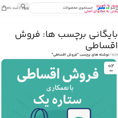
عبور به ناوبری
منو
ورود / ثبت نام
رفتن به محتوای اصلی
بایگانی برچسب ها: فروش
اقساطی
خانه
/
نوشته های برچسب "فروش اقساطی"
02
مه