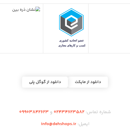
دریافت اپلیکیشن ده شاپس
دانلود از مایکت
دانلود از گوگل پلی
شماره تماس:
02434623582
و
09903842623
ایمیل:
info@dehshops.ir