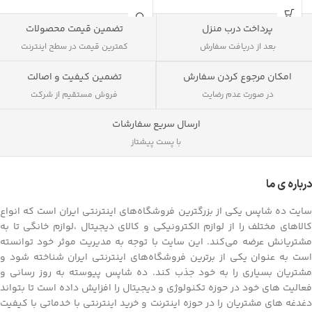
پلیر ها و هر دستگاهی که فیش AUX
3.5 میلیمتری را پشتیبانی کند قابل
ب
پرداخت درب منزل
تضمین قیمت محصولات
اتصال است. ظاهر ساده اما ظریف
ظ
بعد از دریافت سفارش
کمترین قیمت در سطح اینترنت
هندزفری Earldom مدل ET-E43 با
حجم خروجی صدای بالا با فرکانس 20Hz
پ
تضمین کیفیت و اصالت
امکان مرجوع کردن سفارش
تا 20KHz و بدون نویز نظر شنوندگان را
ب
فروش مستقیم از شرکت
در انتخاب خود جلب میکند. این
در صورت عدم رضایت
ا
هدست سیمی دارای یک میکروفون
د
مخفی HD جهت برقراری مکالمات صوتی
ا
ارسال سریع سفارشات
و تصویری و مدیریت آن بکار میرود.
پ
با پست پیشتاز
سرگوش های مدل ET-E43 با ساختار
ن
ارگونومی و منطبق با ساختار گوش برای
ا
گوش های راست و چپ طراحی شده و
درباره ی ما
برای شنیدن کیفیت صدای بهتر و آسیب
کمتر از آن می توان در تمامی شرایط و
م
سایت ده شاپس یکی از بزرگترین فروشگاه‌های اینترنتی ایران است که انواع
برای طولانی مدت از آن براحتی استفاده
ک
کالاهای مختلف را از لوازم الکترونیکی و کالای دیجیتال ،لوازم خانگی تا به
کرد.
مشتریانش عرضه می‌کند. این سایت با توجه به مدیریت موثر خود توانسته
پشتیبانی از فناوری Stereo ،سیستم
است به عنوان یکی از برترین فروشگاه‌های اینترنتی ایران شناخته شود و
س
نویز گیر قوی میتواند بالاترین میزان
مشتریان بسیاری را به خود جذب کند. ده شاپس پیوسته به روز رسانی و
ف
نرمی و شفافی صدا‏ را با کمترین نویز به
فعالیت های خود در حوزه تکنولوژی و دیجیتال را افزایش داده است تا بتواند
شما ارائه دهد. همچنین از مشخصات و
دغدغه های مشتریان را در حوزه اینترنت و خرید اینترنتی با خدماتی با کیفیت
خ
پارامتر های این مدل امپادانس 16 اهم