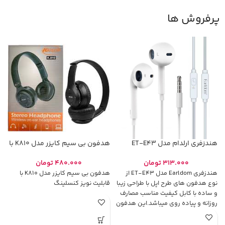
پرفروش ها
هندزفری ارلدام مدل ET-E43
هدفون بی سیم کایزر مدل K810 با
قابلیت نویز کنسلینگ
000
313.000
تومان
480.000
تومان
هندزفری Earldom مدل ET-E43 از
هدفون بی سیم کایزر مدل K810 با
نوع هدفون های طرح اپل با طراحی زیبا
قابلیت نویز کنسلینگ
و ساده با کابل کیفیت مناسب مصارف
س
روزانه و پیاده روی میباشد.این هدفون
ب
زیبا با قابلیت اتصال به انواع دیوایس
ن
های گوشیهای هوشمند، تبلت، موزیک
ب