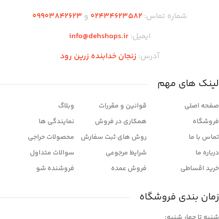
د
ب
شماره تماس:
02434623582
و
09903842623
ایمیل:
info@dehshops.ir
آدرس:
زنجان خدابنده زرین رود
لینک های مهم
صفحه اصلی
قوانین و مقررات
وبلاگ
فروشگاه
همکاری در فروش
نمایندگی ها
تماس با ما
روش های ثبت سفارش
محصولات حراجی
درباره ما
شرایط مرجوعی
سوالات متداول
خرید اقساطی
فروش عمده
فروشنده شو
زمان بندی فروشگاه
شنبه تا چهار شنبه: