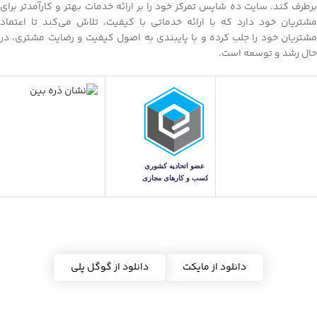
برطرف کند. سایت ده شاپس تمرکز خود را بر ارائه خدمات بهتر و کارآمدتر برای
س
،حساسیت 92 دسی بلی و توان کلی 3-
ک
مشتریان خود دارد که با ارائه خدماتی با کیفیت، تلاش می‌کند تا اعتماد
5میلی وات میباشد. کابل مورد
د
مشتریان خود را جلب کرده و با پایبندی به اصول کیفیت و رضایت مشتری، در
استفاده در این ایرفون با خروجی Aux
ه
حال رشد و توسعه است.
بصورت گرد و جنسیت عالی PU بسیار
انعطاف‌پذیر و مقاوم بالایی در برابر
کشیدگی داشته و با طول در حدود 120
ب
سانتی متر و یک پنل کنترل صدا برای
د
پاسخ و یا رد تماس دارد. این هدفون
سیمی مناسب برای گوش‌ کردن به
موسیقی مورد علاقه خود از موبایل و
پخش‌ کننده‌های از قبیل انواع Mp3 پلیر
ن
و MP4 پلیر و لبتاپ و کامپیوتر هایی که
م
دارای درگاه جک 3.5 میلیمتری بسیار
پ
عالی میباشند.
دریافت اپلیکیشن ده شاپس
ج
ب
دانلود از مایکت
دانلود از گوگل پلی
ظ
ق
ا