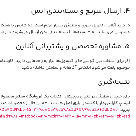
۴. ارسال سریع و بسته‌بندی ایمن
در خرید آنلاین، تحویل سریع و مطمئن بسیار مهم است. ده شاپس با همکاری
مشتریان می‌رساند. تمام بسته‌ها با بسته‌بندی ایمن ارسال می‌شوند تا از 
۵. مشاوره تخصصی و پشتیبانی آنلاین
اگر برای انتخاب بین گوشی‌ها یا کنسول‌ها نیاز به راهنمایی دارید، کارشنا
موضوع باعث می‌شود انتخابی آگاهانه و مطمئن داشته باشید.
نتیجه‌گیری
برای خریدی مطمئن در دنیای دیجیتال، انتخاب یک
فروشگاه معتبر محصولات
لپ‌تاپ گارانتی‌دار یا کنسول بازی اصل
هستید، همین حالا از محصولات متنوع
ببرید.
a%d8%a7%d9%be-15-3-%d8%a7%db%8c%d9%86%da%86%db%8c-
d9%84-macbook-air-mxd23-2024-lla-m3-16gb-ram-512gb-ssd/