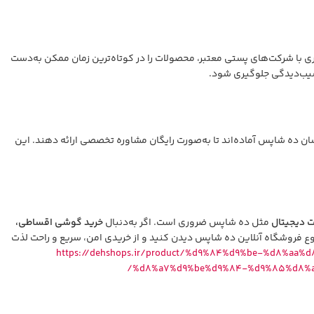
 با شرکت‌های پستی معتبر، محصولات را در کوتاه‌ترین زمان ممکن به‌دست
آسیب‌دیدگی جلوگیری شود.
سان ده شاپس آماده‌اند تا به‌صورت رایگان مشاوره تخصصی ارائه دهند. این
 دیجیتال
مثل ده شاپس ضروری است. اگر به‌دنبال
خرید گوشی اقساطی،
 فروشگاه آنلاین ده شاپس دیدن کنید و از خریدی امن، سریع و راحت لذت
https://dehshops.ir/product/%d9%84%d9%be-%d8%a
%d8%a7%d9%be%d9%84-%d9%85%d8%af%