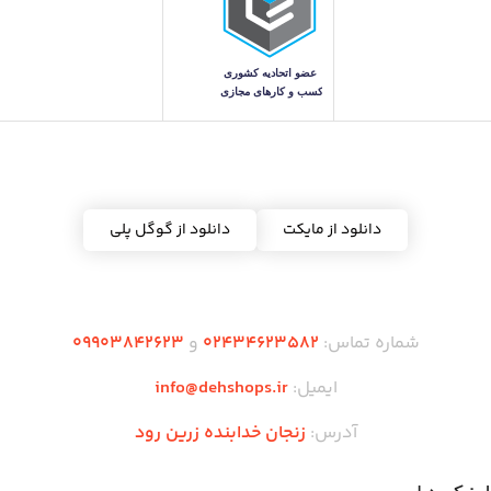
دریافت اپلیکیشن ده شاپس
دانلود از مایکت
دانلود از گوگل پلی
شماره تماس:
02434623582
و
09903842623
ایمیل:
info@dehshops.ir
آدرس:
زنجان خدابنده زرین رود