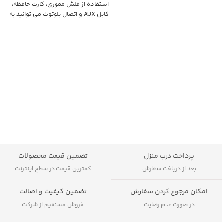
استفاده از فلش مموری، کارت حافظه،
کابل AUX و اتصال بلوتوث می توانید به
پخش موسیقی با استفاده از این اسپیکر
بپردازید. دارای ابعاد مناسب و دسته می
باشد که قابلیت حمل آن را آسان می کند.
ظرفیت باتری این اسپیکر 1200 میلی آمپر
ساعت می باشد و با استفاده از آن می
توانید به پخش رادیو نیز بپردازید.
پرداخت درب منزل
تضمین قیمت محصولات
بعد از دریافت سفارش
کمترین قیمت در سطح اینترنت
تضمین کیفیت و اصالت
امکان مرجوع کردن سفارش
فروش مستقیم از شرکت
در صورت عدم رضایت