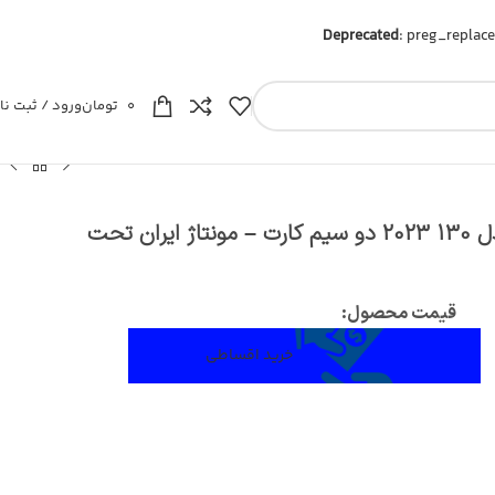
Deprecated
: preg_replace
0
تومان
ورود / ثبت نا
گوشی موبایل نوکیا مدل 130 2023 دو سیم‌ کارت – مونتاژ ایران تحت
قیمت محصول:​
خرید اقساطی