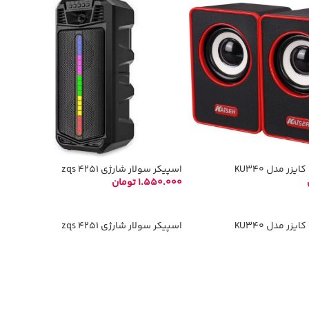
زر مدل KU340
اسپیکر سولار شارژی zqs 4251
1.550.000
تومان
د خرید
افزودن به سبد خرید
زر مدل KU340
اسپیکر سولار شارژی zqs 4251