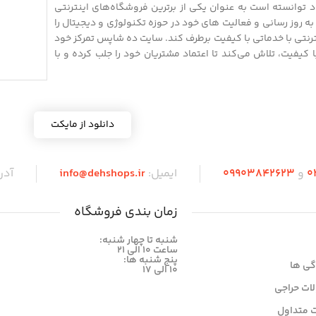
 توانسته است به عنوان یکی از برترین فروشگاه‌های اینترنتی
 روز رسانی و فعالیت های خود در حوزه تکنولوژی و دیجیتال را
نترنتی با خدماتی با کیفیت برطرف کند. سایت ده شاپس تمرکز خود
 با کیفیت، تلاش می‌کند تا اعتماد مشتریان خود را جلب کرده و با
دانلود از مایکت
0
و
09903842623
ایمیل:
info@dehshops.ir
آد
زمان بندی فروشگاه
شنبه تا چهار شنبه:
ساعت ۱۰ الی ۲۱
پنج شنبه ها:
گی ها
۱۰ الی ۱۷
ات حراجی
 متداول