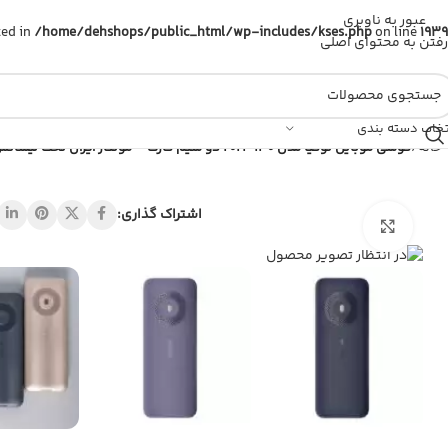
عبور به ناوبری
ted in
/home/dehshops/public_html/wp-includes/kses.php
on line
1939
رفتن به محتوای اصلی
تخاب دسته بندی
خانه
/
گوشی موبایل نوکیا مدل 130 2023 دو سیم‌ کارت – مونتاژ ایران تحت لیسانس نوکیا
اشتراک گذاری:
بزرگنمایی تصویر